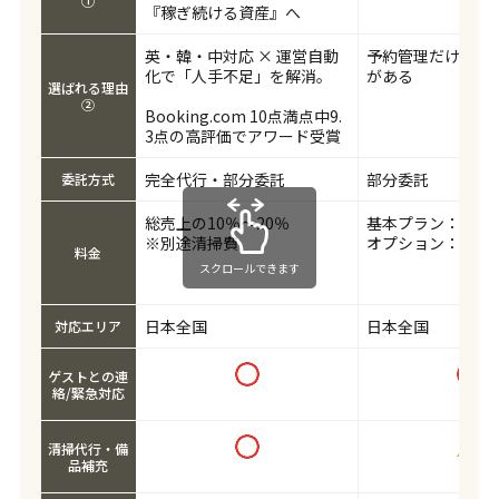
①
『稼ぎ続ける資産』へ
英・韓・中対応 × 運営自動
予約管理だけ受託
化で「人手不足」を解消。
がある
選ばれる理由
②
Booking.com 10点満点中9.
3点の高評価でアワード受賞
完全代行・部分委託
部分委託
委託方式
総売上の10％～20％
基本プラン：19,80
※別途清掃費
オプション：29,80
料金
スクロールできます
日本全国
日本全国
対応エリア
ゲストとの連
絡/緊急対応
清掃代行・備
品補充