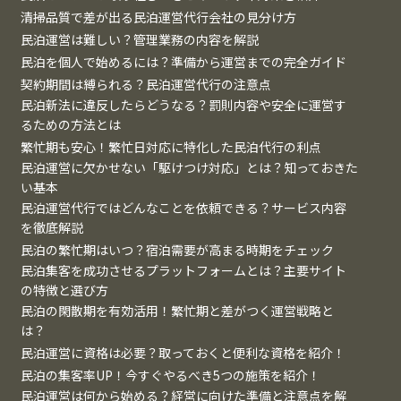
清掃品質で差が出る民泊運営代行会社の見分け方
民泊運営は難しい？管理業務の内容を解説
民泊を個人で始めるには？準備から運営までの完全ガイド
契約期間は縛られる？民泊運営代行の注意点
民泊新法に違反したらどうなる？罰則内容や安全に運営す
るための方法とは
繁忙期も安心！繁忙日対応に特化した民泊代行の利点
民泊運営に欠かせない「駆けつけ対応」とは？知っておきた
い基本
民泊運営代行ではどんなことを依頼できる？サービス内容
を徹底解説
民泊の繁忙期はいつ？宿泊需要が高まる時期をチェック
民泊集客を成功させるプラットフォームとは？主要サイト
の特徴と選び方
民泊の閑散期を有効活用！繁忙期と差がつく運営戦略と
は？
民泊運営に資格は必要？取っておくと便利な資格を紹介！
民泊の集客率UP！今すぐやるべき5つの施策を紹介！
民泊運営は何から始める？経営に向けた準備と注意点を解