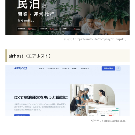
引用元：https://unito.life/company/minnpaku/
airhost（エアホスト）
引用元：https://airhost.jp/