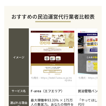
おすすめの民泊運営代行業者比較表
イメージ
引用元：https://hotel.f-area.co.jp/mi
引用元：https://bizpato
npaku
k
F-area（エフエリア）
民泊管理バンク
サービス名
最大稼働率93.33％ × 175万
「やってほしい」
選ばれる理由
人の集客力。あなたの物件を
代行