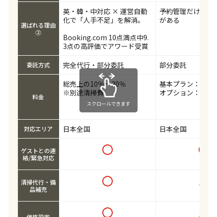
英・韓・中対応 × 運営自動
予約管理だけ受託
化で「人手不足」を解消。
がある
選ばれる理由
②
Booking.com 10点満点中9.
3点の高評価でアワード受賞
完全代行・部分委託
部分委託
委託方式
総売上の10％～20％
基本プラン：19,80
※別途清掃費
オプション：29,80
料金
スクロールできます
日本全国
日本全国
対応エリア
ゲストとの連
絡/緊急対応
清掃代行・備
品補充
価格設定