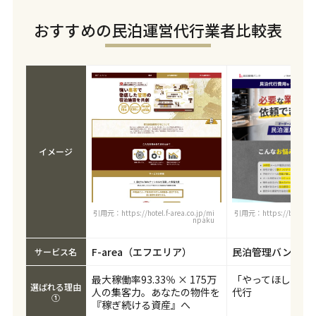
おすすめの民泊運営代行業者比較表
イメージ
引用元：https://hotel.f-area.co.jp/mi
引用元：https://bizpato
npaku
k
F-area（エフエリア）
民泊管理バンク
サービス名
最大稼働率93.33％ × 175万
「やってほしい」
選ばれる理由
人の集客力。あなたの物件を
代行
①
『稼ぎ続ける資産』へ