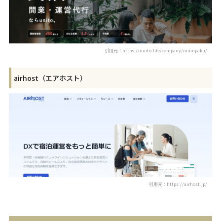
引用元：https://unito.life/company/minnpaku/
airhost（エアホスト）
引用元：https://airhost.jp/