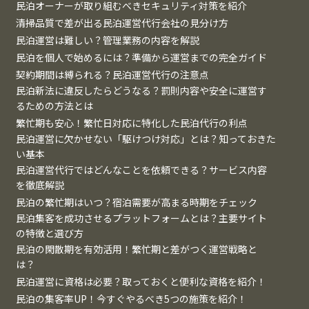
民泊オーナーが取り組むべきセキュリティ対策を紹介
清掃品質で差が出る民泊運営代行会社の見分け方
民泊運営は難しい？管理業務の内容を解説
民泊を個人で始めるには？準備から運営までの完全ガイド
契約期間は縛られる？民泊運営代行の注意点
民泊新法に違反したらどうなる？罰則内容や安全に運営す
るための方法とは
繁忙期も安心！繁忙日対応に特化した民泊代行の利点
民泊運営に欠かせない「駆けつけ対応」とは？知っておきた
い基本
民泊運営代行ではどんなことを依頼できる？サービス内容
を徹底解説
民泊の繁忙期はいつ？宿泊需要が高まる時期をチェック
民泊集客を成功させるプラットフォームとは？主要サイト
の特徴と選び方
民泊の閑散期を有効活用！繁忙期と差がつく運営戦略と
は？
民泊運営に資格は必要？取っておくと便利な資格を紹介！
民泊の集客率UP！今すぐやるべき5つの施策を紹介！