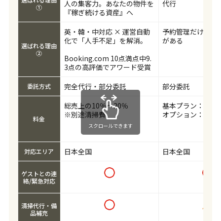
人の集客力。あなたの物件を
代行
①
『稼ぎ続ける資産』へ
英・韓・中対応 × 運営自動
予約管理だけ受託
化で「人手不足」を解消。
がある
選ばれる理由
②
Booking.com 10点満点中9.
3点の高評価でアワード受賞
完全代行・部分委託
部分委託
委託方式
総売上の10％～20％
基本プラン：19,80
※別途清掃費
オプション：29,80
料金
スクロールできます
日本全国
日本全国
対応エリア
ゲストとの連
絡/緊急対応
清掃代行・備
品補充