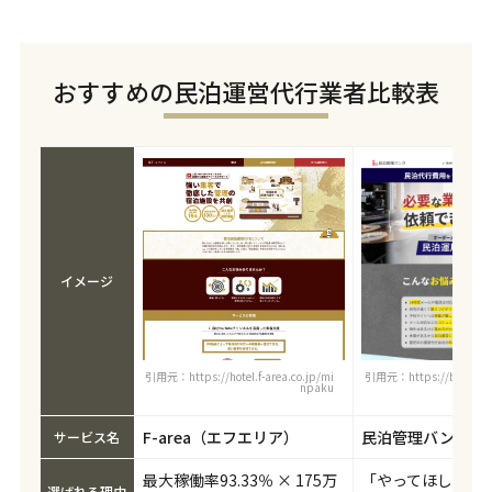
おすすめの民泊運営代行業者比較表
イメージ
引用元：https://hotel.f-area.co.jp/mi
引用元：https://bizpato
npaku
k
F-area（エフエリア）
民泊管理バンク
サービス名
最大稼働率93.33％ × 175万
「やってほしい」
選ばれる理由