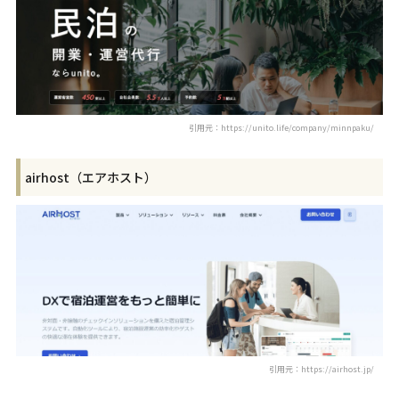
引用元：https://unito.life/company/minnpaku/
airhost（エアホスト）
引用元：https://airhost.jp/