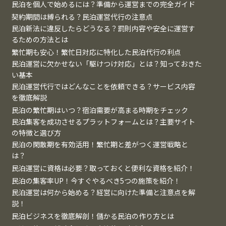
民泊を個人で始めるには？準備から運営までの完全ガイド
契約期間は縛られる？民泊運営代行の注意点
民泊新法に違反したらどうなる？罰則内容や安全に運営す
るための方法とは
繁忙期も安心！繁忙日対応に特化した民泊代行の利点
民泊運営に欠かせない「駆けつけ対応」とは？知っておきた
い基本
民泊運営代行ではどんなことを依頼できる？サービス内容
を徹底解説
民泊の繁忙期はいつ？宿泊需要が高まる時期をチェック
民泊集客を成功させるプラットフォームとは？主要サイト
の特徴と選び方
民泊の閑散期を有効活用！繁忙期と差がつく運営戦略と
は？
民泊運営に資格は必要？取っておくと便利な資格を紹介！
民泊の集客率UP！今すぐやるべき5つの施策を紹介！
民泊運営は何から始める？経営に向けた準備と注意点を解
説！
民泊ビジネスを徹底解剖！儲かる民泊の作り方とは