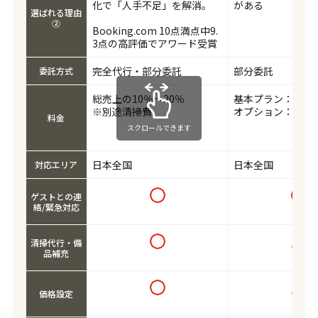
化で「人手不足」を解消。
がある
選ばれる理由
②
Booking.com 10点満点中9.
3点の高評価でアワード受賞
完全代行・部分委託
部分委託
委託方式
総売上の10％～20％
基本プラン：19,80
※別途清掃費
オプション：29,80
料金
スクロールできます
日本全国
日本全国
対応エリア
ゲストとの連
絡/緊急対応
清掃代行・備
品補充
価格設定