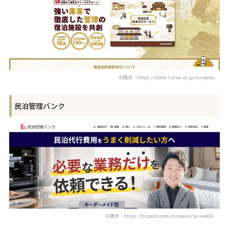
引用元：https://hotel.f-area.co.jp/minpaku
民泊管理バンク
引用元：https://bizpato.com/minpaku/lp-new04/