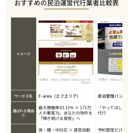
おすすめの民泊運営代行業者比較表
イメージ
引用元：https://hotel.f-area.co.jp/mi
引用元：https://bizpato
npaku
k
F-area（エフエリア）
民泊管理バンク
サービス名
最大稼働率93.33％ × 175万
「やってほしい」
選ばれる理由
人の集客力。あなたの物件を
代行
①
『稼ぎ続ける資産』へ
英・韓・中対応 × 運営自動
予約管理だけ受託